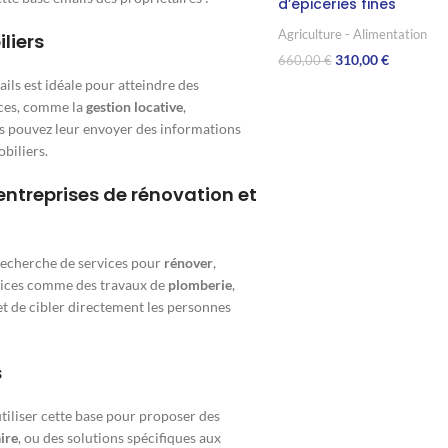
d’épiceries fines
Agriculture - Alimentation
liers
310,00
€
660,00
€
ails est idéale pour atteindre des
Ajouter Au Panier
ices, comme la
gestion locative
,
s pouvez leur envoyer des informations
obiliers.
ntreprises de rénovation et
 recherche de services pour
rénover
,
rvices comme des travaux de
plomberie
,
et de cibler directement les personnes
s
utiliser cette base pour proposer des
ire
, ou des solutions spécifiques aux