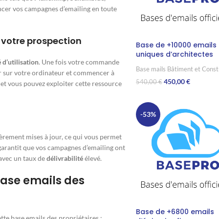
er vos campagnes d’emailing en toute
r votre prospection
Base de +10000 emails
uniques d’architectes
 d’utilisation
. Une fois votre commande
Base mails Bâtiment et Const
er sur votre ordinateur et commencer à
450,00
€
540,00
€
, et vous pouvez exploiter cette ressource
Ajouter Au Panier
-53%
ièrement mises à jour, ce qui vous permet
 garantit que vos campagnes d’emailing ont
 avec un taux de
délivrabilité
élevé.
base emails des
Base de +6800 emails
te base emails des propriétaires :