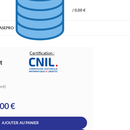
/
0,00
€
BASEPRO
Certification :
t
ent)
,00
€
AJOUTER AU PANIER