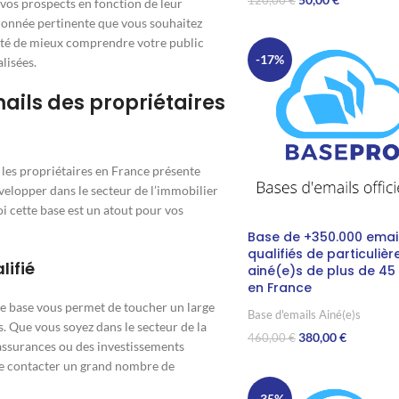
120,00
€
vos prospects en fonction de leur
donnée pertinente que vous souhaitez
Ajouter Au Panier
lité de mieux comprendre votre public
-17%
lisées.
mails des propriétaires
 les propriétaires en France présente
velopper dans le secteur de l’immobilier
i cette base est un atout pour vos
Base de +350.000 emai
qualifiés de particulièr
lifié
ainé(e)s de plus de 45
en France
tte base vous permet de toucher un large
Base d'emails Ainé(e)s
s. Que vous soyez dans le secteur de la
380,00
€
460,00
€
s assurances ou des investissements
Ajouter Au Panier
de contacter un grand nombre de
-35%