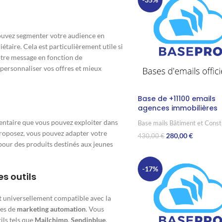
ouvez segmenter votre audience en
taire. Cela est particulièrement utile si
otre message en fonction de
personnaliser vos offres et mieux
Base de +11100 emails
agences immobilières
entaire que vous pouvez exploiter dans
Base mails Bâtiment et Const
proposez, vous pouvez adapter votre
280,00
€
430,00
€
 pour des produits destinés aux jeunes
Ajouter Au Panier
-17%
s outils
t universellement compatible avec la
mes de
marketing automation
. Vous
ils tels que
Mailchimp
,
Sendinblue
,