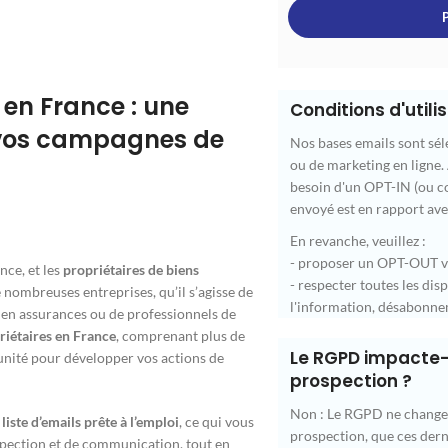
 en France : une
Conditions d'util
 vos campagnes de
Nos bases emails sont séle
ou de marketing en ligne.
besoin d'un OPT-IN (ou co
envoyé est en rapport ave
En revanche, veuillez :
- proposer un OPT-OUT va
nce, et les
propriétaires de biens
- respecter toutes les di
 nombreuses entreprises, qu’il s’agisse de
l'information, désabonnem
s en assurances ou de professionnels de
riétaires en France
, comprenant plus de
Le RGPD impacte-t
tunité pour développer vos actions de
prospection ?
Non : Le RGPD ne change p
e
liste d’emails prête à l’emploi
, ce qui vous
prospection, que ces dern
ection et de communication, tout en