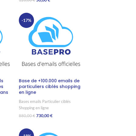
120,00
€
Ajouter Au Panier
-17%
ls
Base de +100.000 emails de
es
particuliers ciblés shopping
 ans
en ligne
Bases emails Particulier ciblés
Shopping en ligne
730,00
€
880,00
€
Ajouter Au Panier
-18%