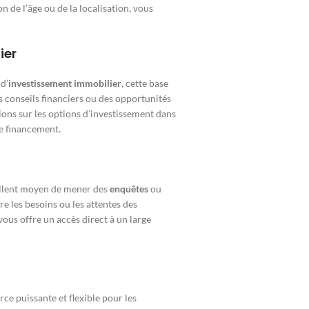
 de l’âge ou de la localisation, vous
ier
d’
investissement immobilier
, cette base
s conseils financiers ou des opportunités
ons sur les options d’investissement dans
e financement.
ellent moyen de mener des
enquêtes
ou
e les besoins ou les attentes des
vous offre un accès direct à un large
ce puissante et flexible pour les