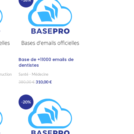
Base de +11000 emails de
dentistes
ruction
Santé - Médecine
310,00
€
380,00
€
Ajouter Au Panier
-20%