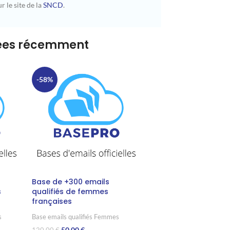
r le site de la
SNCD
.
tées récemment
-58%
Base de +300 emails
s
qualifiés de femmes
françaises
s
Base emails qualifiés Femmes
50,00
€