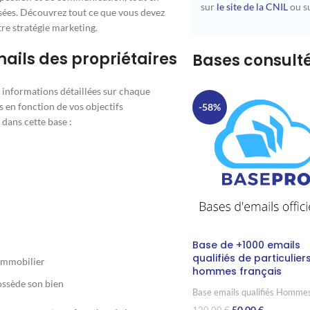
sur
le site de la CNIL
ou su
sées. Découvrez tout ce que vous devez
tre stratégie marketing.
ails des propriétaires
Bases consul
informations détaillées sur chaque
 en fonction de vos objectifs
-58%
dans cette base :
Base de +1000 emails
qualifiés de particulier
 immobilier
hommes français
possède son bien
Base emails qualifiés Homme
50,00
€